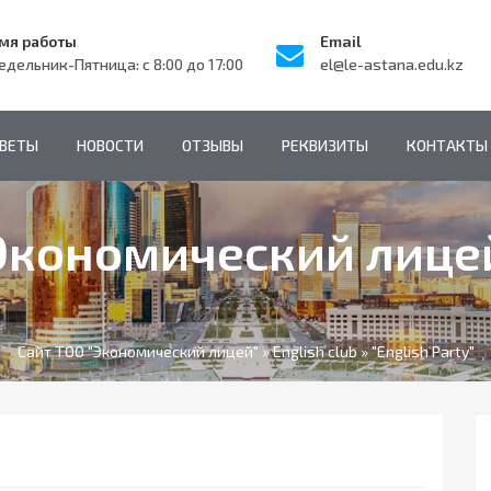
мя работы
Email
едельник-Пятница: с 8:00 до 17:00
el@le-astana.edu.kz
ТВЕТЫ
НОВОСТИ
ОТЗЫВЫ
РЕКВИЗИТЫ
КОНТАКТЫ
Экономический лице
Сайт ТОО "Экономический лицей"
»
English club
» "English Party"