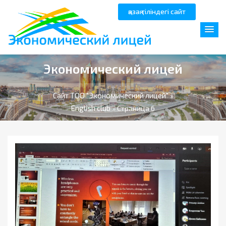
қазақ тіліндегі сайт
Экономический лицей
Сайт ТОО "Экономический лицей"
»
English club
» Страница 6