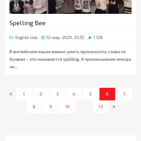
Spelling Bee
English club
12-мар-2020, 20:55
1 128
В английском языке важно уметь произносить слова по
буквам – это называется spelling. А произношение иногда
не...
1
2
3
4
5
6
7
8
9
10
...
13