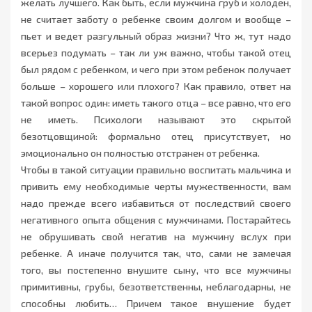
желать лучшего. Как быть, если мужчина груб и холоден,
не считает заботу о ребенке своим долгом и вообще –
пьет и ведет разгульный образ жизни? Что ж, тут надо
всерьез подумать – так ли уж важно, чтобы такой отец
был рядом с ребенком, и чего при этом ребенок получает
больше – хорошего или плохого? Как правило, ответ на
такой вопрос один: иметь такого отца – все равно, что его
не иметь. Психологи называют это скрытой
безотцовщиной: формально отец присутствует, но
эмоционально он полностью отстранен от ребенка.
Чтобы в такой ситуации правильно воспитать мальчика и
привить ему необходимые черты мужественности, вам
надо прежде всего избавиться от последствий своего
негативного опыта общения с мужчинами. Постарайтесь
не обрушивать свой негатив на мужчину вслух при
ребенке. А иначе получится так, что, сами не замечая
того, вы постепенно внушите сыну, что все мужчины
примитивны, грубы, безответственны, неблагодарны, не
способны любить… Причем такое внушение будет