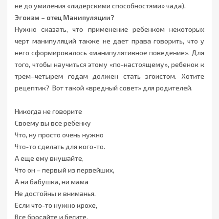
не до умиления «лидерскими способностями» чада).
Эгоизм – отец Манипуляции?
Нужно сказать, что применение ребенком некоторых
черт манипуляций также не дает права говорить, что у
него сформировалось «манипулятивное поведение». Для
того, чтобы научиться этому «по-настоящему», ребенок к
трем–четырем годам должен стать эгоистом. Хотите
рецептик? Вот такой «вредный совет» для родителей.
Никогда не говорите
Своему вы все ребенку
Что, ну просто очень нужно
Что-то сделать для кого-то.
А еще ему внушайте,
Что он – первый из первейших,
А ни бабушка, ни мама
Не достойны и вниманья.
Если что-то нужно крохе,
Все бросайте и бегите.