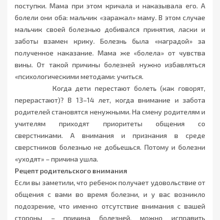
поступки. Мама при этом кричала и наказывала его. А
болели они оба: мальчик «заражал» маму. В этом случае
мальчик своей болезнью добивался принятия, ласки и
заботы взамен крику. Болезнь была «наградой» за
полученное наказание. Мама же «болела» от чувства
вины. От такой причины болезней нужно избавляться
«психологическими методами: учиться.
Когда дети перестают болеть (как говорят,
перерастают)? В 13–14 лет, когда внимание и забота
родителей становятся ненужными. На смену родителям и
учителям приходят приоритеты общения со
сверстниками. А внимания и признания в среде
сверстников болезнью не добьешься. Потому и болезни
«уходят» – причина ушла.
Рецепт родительского внимания
Если вы заметили, что ребенок получает удовольствие от
общения с вами во время болезни, и у вас возникло
подозрение, что именно отсутствие внимания с вашей
стороны – причина болезней, можно исправить