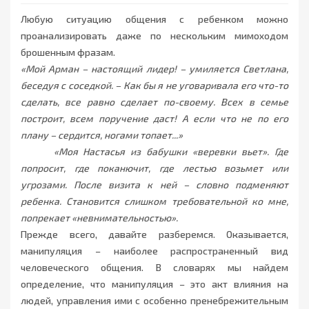
Любую ситуацию общения с ребенком можно
проанализировать даже по нескольким мимоходом
брошенным фразам.
«Мой Арман – настоящий лидер! – умиляется Светлана,
беседуя с соседкой. – Как бы я не уговаривала его что-то
сделать, все равно сделает по-своему. Всех в семье
построит, всем поручение даст! А если что не по его
плану – сердится, ногами топает...»
«Моя Настасья из бабушки «веревки вьет». Где
попросит, где поканючит, где лестью возьмет или
угрозами. После визита к ней – словно подменяют
ребенка. Становится слишком требовательной ко мне,
попрекает «невнимательностью».
Прежде всего, давайте разберемся. Оказывается,
манипуляция – наиболее распространенный вид
человеческого общения. В словарях мы найдем
определение, что манипуляция – это акт влияния на
людей, управления ими с особенно пренебрежительным