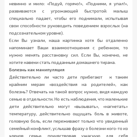
невинно и мило: «Подуй, горячо!», «Подними, я упал!»,
развиваются с угрожающей быстротой: малыш
специально падает, чтобы его поднимали, испытывая
свои способности руководить поведением взрослых (на
подсознательном уровне).
Если Вы узнали, наша картинка хотя бы отдаленно
напоминает Ваши взаимоотношения с ребенком, то
нужно менять расстановку сил. Если Вы, конечно, не
хотите навеки стать подданным домашнего тирана.
Болезнь как манипуляция
Действительно ли часто дети прибегают к таким
крайним мерам «воздействия на родителей», как
болезнь? Отвечать на такой вопрос нужно, видя каждую
семью в отдельности. Но есть наблюдения, что маленькие
дети действительно могут «вызывать», «нагнетать»
температуру, действительно ощущать боль в животе,
головную боль, если переживают только что увиденный
семейный конфликт, услышав фразу о болезни кого-то из
членов семьи, почувствовав ужасную для себя