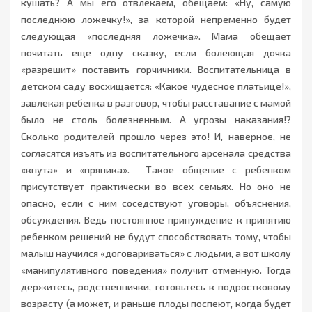
кушать? А мы его отвлекаем, обещаем: «Ну, самую
последнюю ложечку!», за которой непременно будет
следующая «последняя ложечка». Мама обещает
почитать еще одну сказку, если болеющая дочка
«разрешит» поставить горчичники. Воспитательница в
детском саду восхищается: «Какое чудесное платьице!»,
завлекая ребенка в разговор, чтобы расставание с мамой
было не столь болезненным. А угрозы наказания!?
Сколько родителей прошло через это! И, наверное, не
согласятся изъять из воспитательного арсенала средства
«кнута» и «пряника». Такое общение с ребенком
присутствует практически во всех семьях. Но оно не
опасно, если с ним соседствуют уговоры, объяснения,
обсуждения. Ведь постоянное принуждение к принятию
ребенком решений не будут способствовать тому, чтобы
малыш научился «договариваться» с людьми, а вот школу
«манипулятивного поведения» получит отменную. Тогда
держитесь, родственнички, готовьтесь к подростковому
возрасту (а может, и раньше плоды поспеют, когда будет