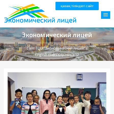
қазақ тіліндегі сайт
Экономический лицей
Сайт ТОО "Экономический лицей"
»
English club
» Страница 12