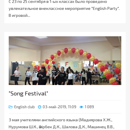
С 23 по 25 сентября в 1-ых классах было проведено
увлекательное внеклассное мероприятие "English Party".
В игровой...
"Song Festival"
English club
03-май-2019, 11:09
1 089
3 мая учителями английского языка (Мадиярова Х.Ж.,
Нурумова Ш.К., Әмірбек Д.К., Шалова Д.К., Машинец В.В.,