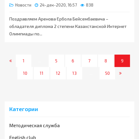
Новости
24-дек-2020, 16:57
838
Поздравляем Аренова Ербола Бейсембаевича –
обладателя диплома 2 степени Казахстанской Интернет
Олимпиады по...
1
...
5
6
7
8
9
10
11
12
13
...
50
Категории
Методическая служба
English club