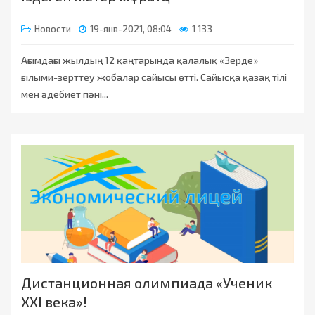
Новости
19-янв-2021, 08:04
1 133
Ағымдағы жылдың 12 қаңтарында қалалық «Зерде»
ғылыми-зерттеу жобалар сайысы өтті. Сайысқа қазақ тілі
мен әдебиет пәні...
Дистанционная олимпиада «Ученик
XXI века»!