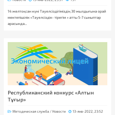
14 желтоқсан күні Тәуелсіздігіміздің 30 жылдығына орай
мектепішілік «Тәуелсіздік- тірегім » атты 5-7 сыныптар
арасында...
Республиканский конкурс «Алтын
Тұғыр»
Методическая служба
/
Новости
13-янв-2022, 23:52