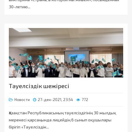
30-летию...
Тәуелсіздік шежіресі
Новости
27-дек-2021, 23:54
772
Қазақстан Республикасының тәуелсіздігінің 30 жылдық
мерекесі қарсаңында лицейдің 6 сынып оқушылары
бірігіп «Тәуелсіздік...