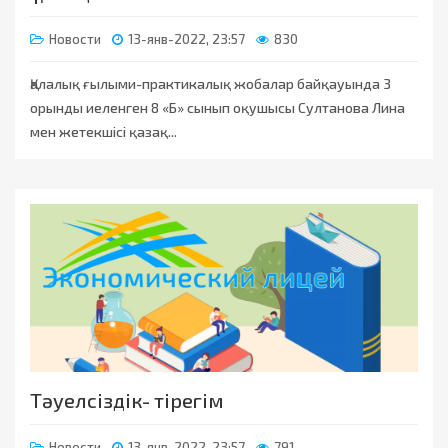
Новости
13-янв-2022, 23:57
830
Қалалық ғылыми-практикалық жобалар байқауында 3
орынды иеленген 8 «Б» сынып оқушысы Султанова Лина
мен жетекшісі қазақ...
Тәуелсіздік- тірегім
Новости
13-янв-2022, 23:57
791