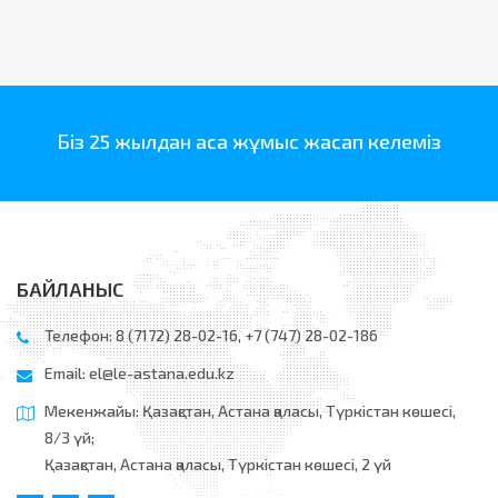
Біз 25 жылдан аса жұмыс жасап келеміз
БАЙЛАНЫС
Телефон: 8 (7172) 28-02-16, +7 (747) 28-02-186
Email:
el@le-astana.edu.kz
Мекенжайы: Қазақстан, Астана қаласы, Түркістан көшесі,
8/3 үй;
Қазақстан, Астана қаласы, Түркістан көшесі, 2 үй