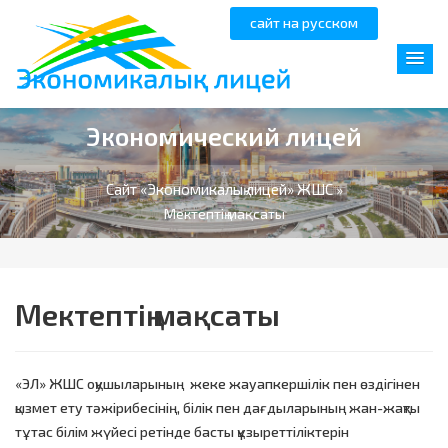
сайт на русском
Экономический лицей
Сайт «Экономикалық лицей» ЖШС
»
Мектептің мақсаты
Мектептің мақсаты
«ЭЛ» ЖШС оқушыларының жеке жауапкершілік пен өздігінен
қызмет ету тәжірибесінің, білік пен дағдыларының жан-жақты
тұтас білім жүйесі ретінде басты құзыреттіліктерін