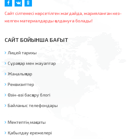
Сайт сілтемесі көрсетілген жағдайда, жарияланған кез-
келген материалдарды қолдануға болады!
САЙТ БОЙЫНША БАҒЫТ
Лицей тарихы
Сұрақтар мен жауаптар
Жаңалықтар
Реквизиттер
Өзін-өзі басқару блогі
Байланыс телефондары
Мектептің мақсаты
Қабылдау ережелері