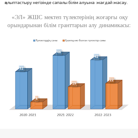
қалыптастыру негізінде сапалы білім алуына жағдай жасау.
«ЭЛ» ЖШС мектеп түлектерінің жоғарғы оқу
орындарынан білім гранттарын алу динамикасы
: