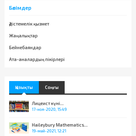
Бөлімдер
Әдістемелік қызмет
Жаңалықтар
Бейнебаяндар
Ата-аналардың пікірлері
Қызықты
Соңғы
Лицеист күні...
17-ноя-2020, 15:49
Haileybury Mathematics...
19-май-2021, 12:21