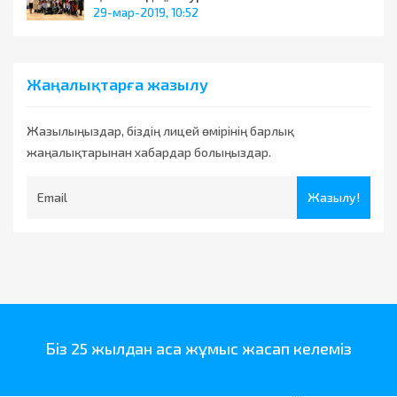
29-мар-2019, 10:52
Жаңалықтарға жазылу
Жазылыңыздар, біздің лицей өмірінің барлық
жаңалықтарынан хабардар болыңыздар.
Жазылу!
Біз 25 жылдан аса жұмыс жасап келеміз