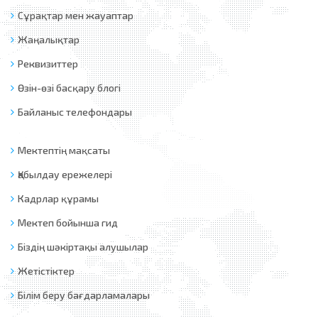
Сұрақтар мен жауаптар
Жаңалықтар
Реквизиттер
Өзін-өзі басқару блогі
Байланыс телефондары
Мектептің мақсаты
Қабылдау ережелері
Кадрлар құрамы
Мектеп бойынша гид
Біздің шәкіртақы алушылар
Жетістіктер
Білім беру бағдарламалары