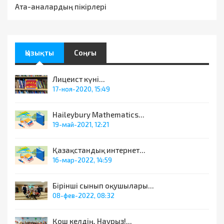
Ата-аналардың пікірлері
Қызықты
Соңғы
Лицеист күні...
17-ноя-2020, 15:49
Haileybury Mathematics...
19-май-2021, 12:21
Қазақстандық интернет...
16-мар-2022, 14:59
Бірінші сынып оқушылары...
08-фев-2022, 08:32
Қош келдің, Наурыз!...