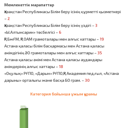
Мемлекеттік марапаттар
Қазақстан Республикасы Білім беру ісінің құрметті қызметкері
–
2
Қазақстан Республикасы Білім беру ісінің үздігі –
3
«Ы.Алтынсарин» төсбелгісі –
6
ҚР БжҒМ, ҚР ОАМ грамоталары мен алғыс хаттары –
19
Астана қаласы білім басқармасы мен Астана қаласы
әкімдігінің ӘО грамоталары мен алғыс хаттары –
35
Астана қаласы әкімі мен Астана қаласы аудандары
әкімдерінің алғыс хаттары –
18
«Оқулық» РҒПО, «Дарын» РҒПО,ҚР Академия пед,ғыл, «Астана
дарыны» орталығы және басқа БО грам. –
30
Категория бойынша ұжым құрамы