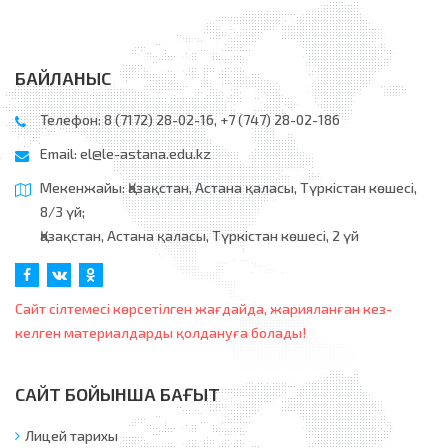
БАЙЛАНЫС
Телефон: 8 (7172) 28-02-16, +7 (747) 28-02-186
Email:
el@le-astana.edu.kz
Мекенжайы: Қазақстан, Астана қаласы, Түркістан көшесі,
8/3 үй;
Қазақстан, Астана қаласы, Түркістан көшесі, 2 үй
Сайт сілтемесі көрсетілген жағдайда, жарияланған кез-
келген материалдарды қолдануға болады!
САЙТ БОЙЫНША БАҒЫТ
Лицей тарихы