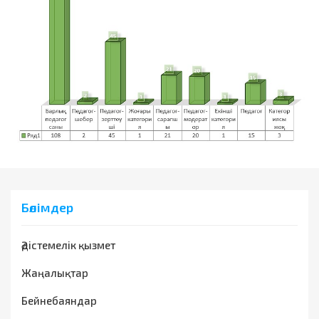
Бөлімдер
Әдістемелік қызмет
Жаңалықтар
Бейнебаяндар