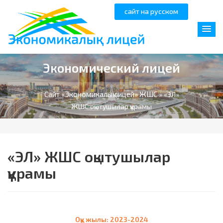
сайт на русском
Экономический лицей
Сайт «Экономикалық лицей» ЖШС
» «ЭЛ»
ЖШС оқытушылар құрамы
«ЭЛ» ЖШС оқытушылар
құрамы
Оқу жылы: 2023-2024