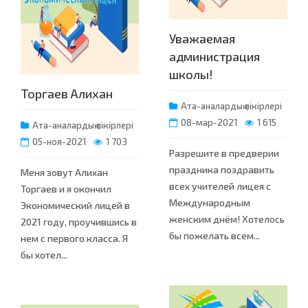
Уважаемая
администрация
школы!
Торгаев Алихан
Ата-аналардың пікірлері
08-мар-2021
1 615
Ата-аналардың пікірлері
05-ноя-2021
1 703
Разрешите в предверии
праздника поздравить
Меня зовут Алихан
всех учителей лицея с
Торгаев и я окончил
Международным
Экономический лицей в
женским днём! Хотелось
2021 году, проучившись в
бы пожелать всем...
нем с первого класса. Я
бы хотел...