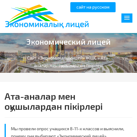
сайт на русском
Экономический лицей
Сайт «Экономикалық лицей» ЖШС
» Ата-
аналар мен оқушылардың пікірлері
Ата-аналар мен
оқушылардан пікірлері
Мы провели опрос учащихся 8-11-х классов и выяснили,
почему они выбирают «Экономический лицей».