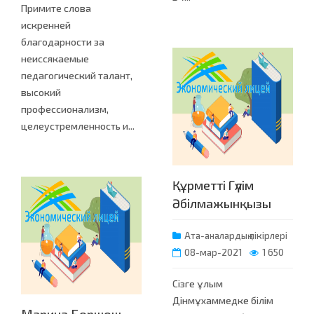
Примите слова
искренней
благодарности за
неиссякаемые
педагогический талант,
высокий
профессионализм,
целеустремленность и...
Құрметті Гүлім
Әбілмажынқызы
Ата-аналардың пікірлері
08-мар-2021
1 650
Сізге ұлым
Дінмұхаммедке білім
Марина Боршош