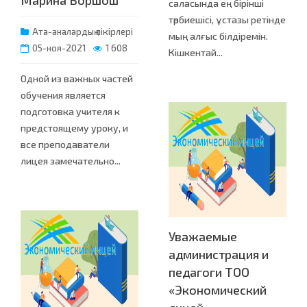
саласында ең бірінші
тәрбиешісі, ұстазы ретінде
Ата-аналардың пікірлері
мың алғыс білдіремін.
05-ноя-2021
1 608
Кішкентай...
Одной из важных частей
обучения является
подготовка учителя к
предстоящему уроку, и
все преподаватели
лицея замечательно...
Уважаемые
администрация и
педагоги ТОО
«Экономический