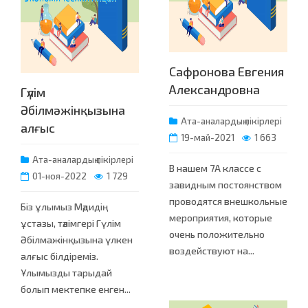
Сафронова Евгения
Александровна
Гүлім
Әбілмәжінқызына
Ата-аналардың пікірлері
алғыс
19-май-2021
1 663
Ата-аналардың пікірлері
В нашем 7А классе с
01-ноя-2022
1 729
завидным постоянством
проводятся внешкольные
Біз ұлымыз Мәдидің
мероприятия, которые
ұстазы, тәлімгері Гүлім
очень положительно
Әбілмажінқызына үлкен
воздействуют на...
алғыс білдіреміз.
Ұлымызды тарыдай
болып мектепке енген...