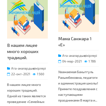
Мама Санжара 1
«Е»
В нашем лицее
много хороших
Ата-аналардың пікірлері
традиций.
04-мар-2021
1 786
Ата-аналардың пікірлері
Уважаемая Бахытгуль
22-окт-2021
1 560
Рахымбековна, педагоги
и администрация школы!
В нашем лицее много
Примите поздравления с
хороших традиций.
наступающими
Одной из таких является
праздниками 8 марта и...
проведение «Семейных