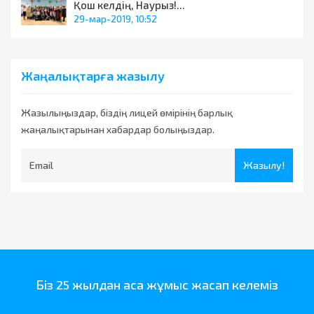
Қош келдің, Наурыз!...
29-мар-2019, 10:52
Жаңалықтарға жазылу
Жазылыңыздар, біздің лицей өмірінің барлық
жаңалықтарынан хабардар болыңыздар.
Жазылу!
Біз 25 жылдан аса жұмыс жасап келеміз