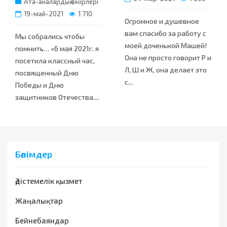
Ата-аналардың пікірлері
19-май-2021
1 710
Огромное и душевное
вам спасибо за работу с
Мы собрались чтобы
моей доченькой Машей!
помнить… «6 мая 2021г. я
Она не просто говорит Р и
посетила классный час,
Л, Ш и Ж, она делает это
посвященный Дню
с...
Победы и Дню
защитников Отечества....
Бөлімдер
Әдістемелік қызмет
Жаңалықтар
Бейнебаяндар