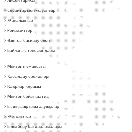
Лицей тарихы
Сұрақтар мен жауаптар
Жаңалықтар
Реквизиттер
Өзін-өзі басқару блогі
Байланыс телефондары
Мектептің мақсаты
Қабылдау ережелері
Кадрлар құрамы
Мектеп бойынша гид
Біздің шәкіртақы алушылар
Жетістіктер
Білім беру бағдарламалары