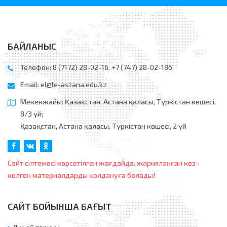
БАЙЛАНЫС
Телефон: 8 (7172) 28-02-16, +7 (747) 28-02-186
Email:
el@le-astana.edu.kz
Мекенжайы: Қазақстан, Астана қаласы, Түркістан көшесі,
8/3 үй;
Қазақстан, Астана қаласы, Түркістан көшесі, 2 үй
Сайт сілтемесі көрсетілген жағдайда, жарияланған кез-
келген материалдарды қолдануға болады!
САЙТ БОЙЫНША БАҒЫТ