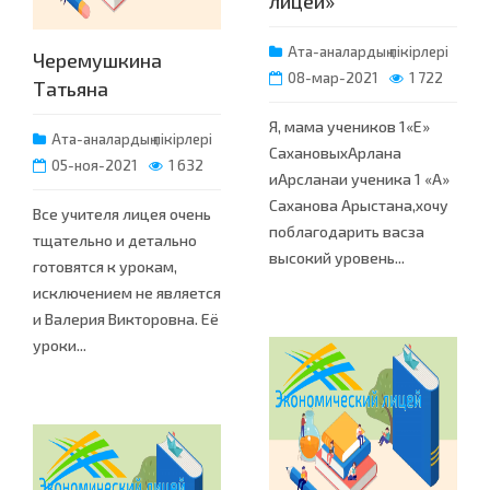
лицей»
Ата-аналардың пікірлері
Черемушкина
08-мар-2021
1 722
Татьяна
Я, мама учеников 1«Е»
Ата-аналардың пікірлері
СахановыхАрлана
05-ноя-2021
1 632
иАрсланаи ученика 1 «А»
Саханова Арыстана,хочу
Все учителя лицея очень
поблагодарить васза
тщательно и детально
высокий уровень...
готовятся к урокам,
исключением не является
и Валерия Викторовна. Её
уроки...