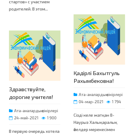
стартов» с участием
родителей. В этом...
Қадірлі Бахытгуль
Рахымбековна!
Здравствуйте,
Ата-аналардың пікірлері
дорогие учителя!
04-мар-2021
1 794
Ата-аналардың пікірлері
Сізді келе жатқан 8-
24-май-2021
1 900
Наурыз Халықаралық
әйелдер мерекесімен
В первую очередь хотела