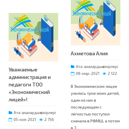
Ахметова Алия
Ата-аналардың пікірлері
Уважаемые
08-мар-2021
2 122
администрация и
педагоги ТОО
В Экономическом лицее
«Экономический
учились трое моих детей,
лицей»!
один из них в
последующем с
Ата-аналардың пікірлері
лёгкостью поступил
05-ноя-2021
2 756
сначала в РФМШ, а потом
в 7...