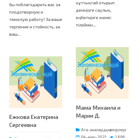
құттықтай отырып
бы поблагодарить вас за
деніңізге саулық,
плодотворную и
еңбегіңізге жеміс
тяжелую работу! За ваше
тілеймін....
терпение и стойкость, за
ваш...
Мама Михаила и
Марии Д.
Ежкова Екатерина
Сергеевна
Ата-аналардың пікірлері
04-мар-2021
1 696