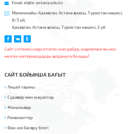
Email:
el@le-astana.edu.kz
Мекенжайы: Қазақстан, Астана қаласы, Түркістан көшесі,
8/3 үй;
Қазақстан, Астана қаласы, Түркістан көшесі, 2 үй
Сайт сілтемесі көрсетілген жағдайда, жарияланған кез-
келген материалдарды қолдануға болады!
САЙТ БОЙЫНША БАҒЫТ
Лицей тарихы
Сұрақтар мен жауаптар
Жаңалықтар
Реквизиттер
Өзін-өзі басқару блогі