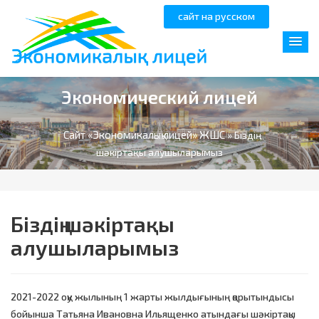
сайт на русском
Экономический лицей
Сайт «Экономикалық лицей» ЖШС
» Біздің
шәкіртақы алушыларымыз
Біздің шәкіртақы
алушыларымыз
2021-2022 оқу жылының 1 жарты жылдығының қорытындысы
бойынша Татьяна Ивановна Ильященко атындағы шәкіртақы