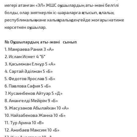
иегері атанған «ЭЛ» ЖШС оқушылардың аты-жөні белгілі
болды, олар зияткерлік іс-шараларға қатысып, қалалық,
республикалық және халықаралық деңгейде жоғары нәтиже
көрсеткен оқушылар.
№
О
қушылардың аты-жөні
сынып
1. Мамраева Рания 3 «А»
2. Ислам Исмет 4 "Б"
3. Қасымжан Елнұр 5 «А»
4. Сартай Әділжан 5 «Б»
5. Федотов Ярослав 5 «Б»
6. Павлова Сафия 5 «Б»
7. Кусаинбеков Айтуар 5 «Д»
8. Амангелді Мейірім 9 «Б»
9. Жасузаков Абылайхан 10 «А»
10. Найзабекова Жанна 10 «Б»
11. Тур Арина 10 «В»
12. Ажибаев Максим 10 «Б»