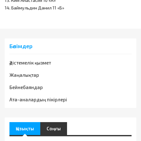
13. Ким Анастасия 10 «А»
14. Баймульдин Данил 11 «Б»
Бөлімдер
Әдістемелік қызмет
Жаңалықтар
Бейнебаяндар
Ата-аналардың пікірлері
Қызықты
Соңғы